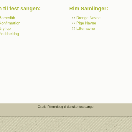
 til fest sangen
:
Rim Samlinger
:
Barnedåb
Drenge Navne
Konfirmation
Pige Navne
Bryllup
Efternavne
Føddseldag
Gratis Rimordbog til danske fest sange.