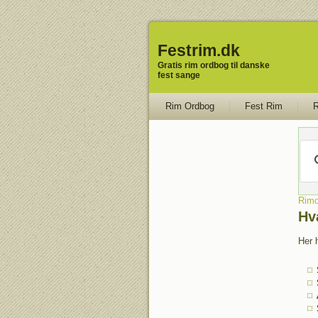
Festrim.dk
Gratis rim ordbog til danske
fest sange
Rim Ordbog
Fest Rim
R
Rimo
Hv
Her 