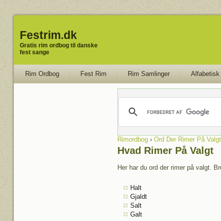
Festrim.dk
Gratis rim ordbog til danske
fest sange
Rim Ordbog
Fest Rim
Rim Samlinger
Alfabetisk
Rimordbog
›
Ord Der Rimer På Valgt
Hvad Rimer På Valgt
Her har du ord der rimer på valgt. Br
Halt
Gjaldt
Salt
Galt