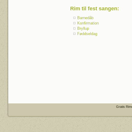
Rim til fest sangen
:
Barnedåb
Konfirmation
Bryllup
Føddseldag
Gratis Rim