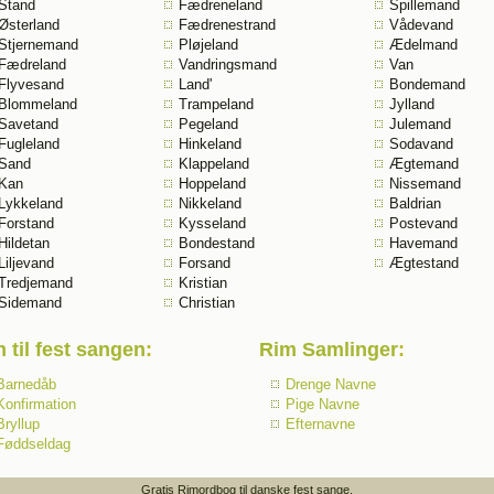
Stand
Fædreneland
Spillemand
Østerland
Fædrenestrand
Vådevand
Stjernemand
Pløjeland
Ædelmand
Fædreland
Vandringsmand
Van
Flyvesand
Land'
Bondemand
Blommeland
Trampeland
Jylland
Savetand
Pegeland
Julemand
Fugleland
Hinkeland
Sodavand
Sand
Klappeland
Ægtemand
Kan
Hoppeland
Nissemand
Lykkeland
Nikkeland
Baldrian
Forstand
Kysseland
Postevand
Hildetan
Bondestand
Havemand
Liljevand
Forsand
Ægtestand
Tredjemand
Kristian
Sidemand
Christian
 til fest sangen
:
Rim Samlinger
:
Barnedåb
Drenge Navne
Konfirmation
Pige Navne
Bryllup
Efternavne
Føddseldag
Gratis Rimordbog til danske fest sange.