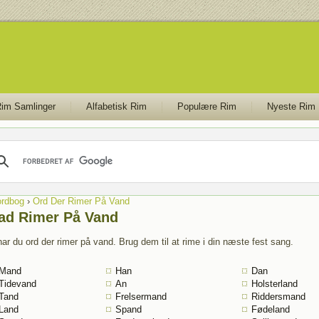
im Samlinger
Alfabetisk Rim
Populære Rim
Nyeste Rim
rdbog
›
Ord Der Rimer På Vand
ad Rimer På Vand
har du ord der rimer på vand. Brug dem til at rime i din næste fest sang.
Mand
Han
Dan
Tidevand
An
Holsterland
Tand
Frelsermand
Riddersmand
Land
Spand
Fødeland