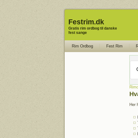
Festrim.dk
Gratis rim ordbog til danske
fest sange
Rim Ordbog
Fest Rim
R
Rimo
Hv
Her 