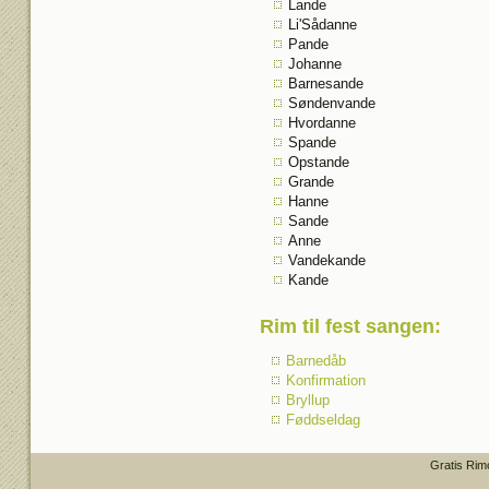
Lande
Li'Sådanne
Pande
Johanne
Barnesande
Søndenvande
Hvordanne
Spande
Opstande
Grande
Hanne
Sande
Anne
Vandekande
Kande
Rim til fest sangen
:
Barnedåb
Konfirmation
Bryllup
Føddseldag
Gratis Rim