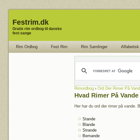
Festrim.dk
Gratis rim ordbog til danske
fest sange
Rim Ordbog
Fest Rim
Rim Samlinger
Alfabetisk
Rimordbog
›
Ord Der Rimer På Vand
Hvad Rimer På Vande
Her har du ord der rimer på vande. B
Stande
Blande
Strande
Bemande