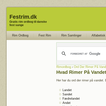
Festrim.dk
Gratis rim ordbog til danske
fest sange
Rim Ordbog
Fest Rim
Rim Samlinger
Alfabetisk
Rimordbog
›
Ord Der Rimer På Vand
Hvad Rimer På Vande
Her har du ord der rimer på vandet. 
Landet
Sandet
Fædrelandet
Andet