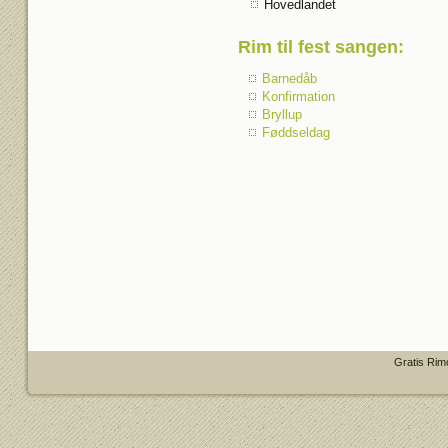
Hovedlandet
Rim til fest sangen
:
Barnedåb
Konfirmation
Bryllup
Føddseldag
Gratis Rim