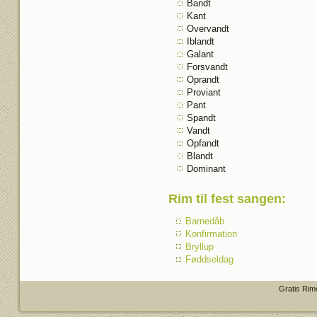
Bandt
Kant
Overvandt
Iblandt
Galant
Forsvandt
Oprandt
Proviant
Pant
Spandt
Vandt
Opfandt
Blandt
Dominant
Rim til fest sangen
:
Barnedåb
Konfirmation
Bryllup
Føddseldag
Gratis Rim