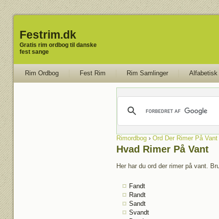
Festrim.dk
Gratis rim ordbog til danske
fest sange
Rim Ordbog
Fest Rim
Rim Samlinger
Alfabetisk
Rimordbog
›
Ord Der Rimer På Vant
Hvad Rimer På Vant
Her har du ord der rimer på vant. Bru
Fandt
Randt
Sandt
Svandt