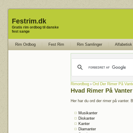
Festrim.dk
Gratis rim ordbog til danske
fest sange
Rim Ordbog
Fest Rim
Rim Samlinger
Alfabetisk
Rimordbog
›
Ord Der Rimer På Vant
Hvad Rimer På Vanter
Her har du ord der rimer på vanter. B
Musikanter
Diskanter
Kanter
Diamanter