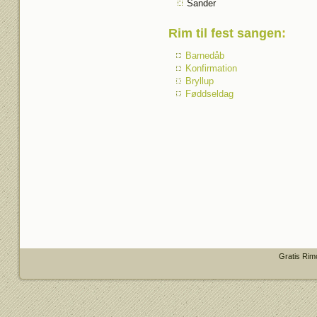
Sander
Rim til fest sangen
:
Barnedåb
Konfirmation
Bryllup
Føddseldag
Gratis Rim